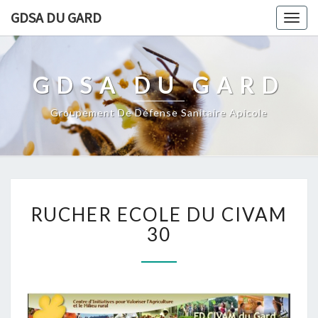
GDSA DU GARD
Togg
navig
GDSA DU GARD
Groupement De Défense Sanitaire Apicole
RUCHER
RUCHER ECOLE DU CIVAM
ECOLE
DU
30
CIVAM
30