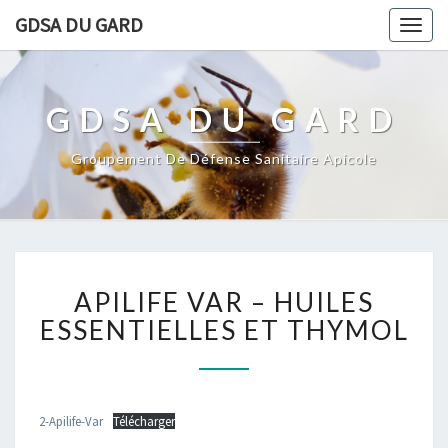
GDSA DU GARD
Togg
navig
GDSA DU GARD
Groupement De Défense Sanitaire Apicole
APILIFE
APILIFE VAR – HUILES
VAR
–
ESSENTIELLES ET THYMOL
HUILES
ESSENTIELLES
ET
THYMOL
2-Apilife-Var
Télécharger