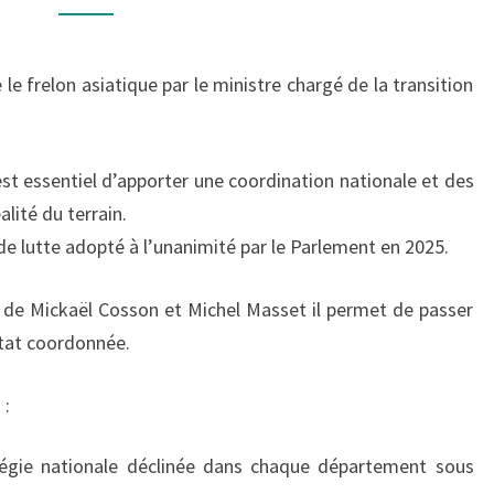
CONTRE
LE
FRELON
e frelon asiatique par le ministre chargé de la transition
ASIATIQUE
est essentiel d’apporter une coordination nationale et des
lité du terrain.
de lutte adopté à l’unanimité par le Parlement en 2025.
es de Mickaël Cosson et Michel Masset il permet de passer
État coordonnée.
 :
atégie nationale déclinée dans chaque département sous