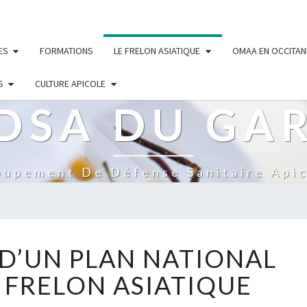
ES
FORMATIONS
LE FRELON ASIATIQUE
OMAA EN OCCITAN
S
CULTURE APICOLE
DSA DU GA
oupement De Défense Sanitaire Apic
LANCEMENT
D’UN PLAN NATIONAL
D’UN
PLAN
 FRELON ASIATIQUE
NATIONAL