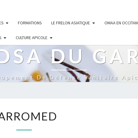
ES
FORMATIONS
LE FRELON ASIATIQUE
OMAA EN OCCITAN
S
CULTURE APICOLE
DSA DU GA
oupement De Défense Sanitaire Apic
VARROMED
ARROMED