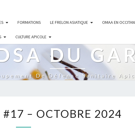
ES
FORMATIONS
LE FRELON ASIATIQUE
OMAA EN OCCITAN
S
CULTURE APICOLE
DSA DU GA
oupement De Défense Sanitaire Apic
NEWSLETTER
#17 – OCTOBRE 2024
#17
–
OCTOBRE