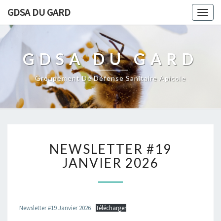
GDSA DU GARD
Togg
navig
GDSA DU GARD
Groupement De Défense Sanitaire Apicole
NEWSLETTER
NEWSLETTER #19
#19
JANVIER
JANVIER 2026
2026
Newsletter #19 Janvier 2026
Télécharger